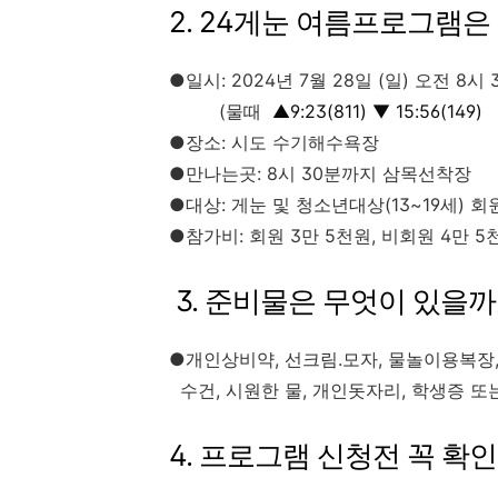
2. 24게눈 여름프로그램은
●일시: 2024년 7월 28일 (일) 오전 8시 
(물때
▲9:23(811) ▼ 15:56(149)
●장소: 시도 수기해수욕장
●만나는곳: 8시 30분까지 삼목선착장
●대상: 게눈 및 청소년대상(13~19세) 회
●참가비: 회원 3만 5천원, 비회원 4만 5
3. 준비물은 무엇이 있을까
●개인상비약, 선크림.모자, 물놀이용복장
수건, 시원한 물, 개인돗자리, 학생증 
4. 프로그램 신청전 꼭 확