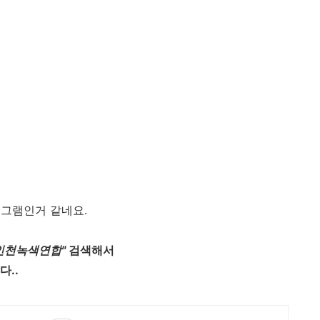
로그램인거 같네요.
인천녹색연합"
검색해서
다.
.