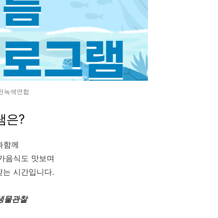
인천녹색연합
램은?
과함께
가음식도 맛보며
갖는 시간입니다.
생물관찰