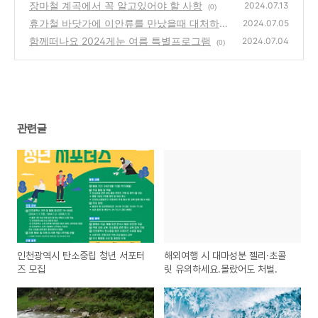
요.몰랐어도 처벌.
장마철 계곡에서 꼭 알고있어야 할 사항
(0)
2024.07.13
(0)
휴가철 바닷가에 이안류를 만났을때 대처하는
2024.07.05
방법
함께떠나요 2024게눈 여름 특별프로그램
(0)
2024.07.04
(0)
관련글
인천광역시 탄소중립 청년 서포터
해외여행 시 대마성분 젤리·초콜
즈 모집
릿 유의하세요.몰랐어도 처벌.