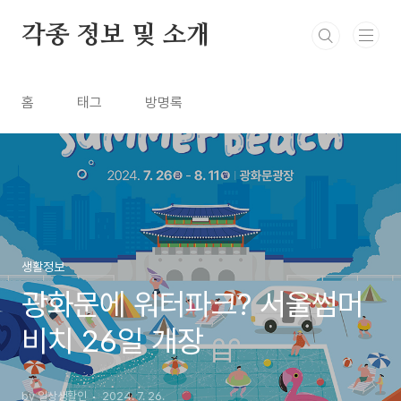
본문 바로가기
각종 정보 및 소개
홈
태그
방명록
생활정보
광화문에 워터파크? 서울썸머
비치 26일 개장
by 일상생활인
2024. 7. 26.