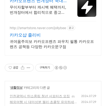
카카오프렌즈 번개장터 국내
최대 브랜드 중고거래
무이자할부부터 캐시백 혜택까지,
번개장터에서 합리적으로 중고거
래 하세요 전국 각지에서 올라오는
전국구 최다 상품 매일 10만 개 이
상의 신규 상품 업로드
http://smartstore.naver.com/jollybee
광고
카카오샵 졸리비
귀여움주의보 카카오프렌즈 파우치 필통 카카오프
렌즈 공책등 다양한 카카오문구점
공감
구독하기
'
생활정보
' 카테고리의 다른 글
인천광역시 탄소중립 청년 서포터즈 모집
2024.07.29
(0)
해외여행 시 대마성분 젤리·초콜릿 유의하세
2024.07.29